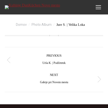
You are here:
Domov
Photo Album
Jure S. | Velika Loka
Album
PREVIOUS
navigation
Previous
Urša K. | Podčetrtek
album:
NEXT
Next
Gabrje pri Novem mestu
album: