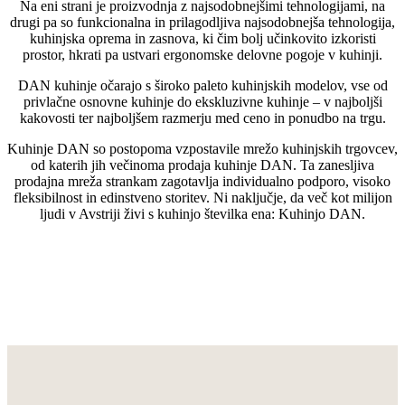
Na eni strani je proizvodnja z najsodobnejšimi tehnologijami, na
drugi pa so funkcionalna in prilagodljiva najsodobnejša tehnologija,
kuhinjska oprema in zasnova, ki čim bolj učinkovito izkoristi
prostor, hkrati pa ustvari ergonomske delovne pogoje v kuhinji.
DAN kuhinje očarajo s široko paleto kuhinjskih modelov, vse od
privlačne osnovne kuhinje do ekskluzivne kuhinje – v najboljši
kakovosti ter najboljšem razmerju med ceno in ponudbo na trgu.
Kuhinje DAN so postopoma vzpostavile mrežo kuhinjskih trgovcev,
od katerih jih večinoma prodaja kuhinje DAN. Ta zanesljiva
prodajna mreža strankam zagotavlja individualno podporo, visoko
fleksibilnost in edinstveno storitev. Ni naključje, da več kot milijon
ljudi v Avstriji živi s kuhinjo številka ena: Kuhinjo DAN.