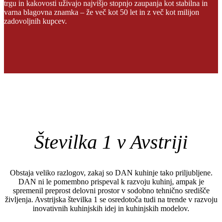
trgu in kakovosti uživajo najvišjo stopnjo zaupanja kot stabilna in
varna blagovna znamka – že več kot 50 let in z več kot milijon
zadovoljnih kupcev.
Številka 1 v Avstriji
Obstaja veliko razlogov, zakaj so DAN kuhinje tako priljubljene.
DAN ni le pomembno prispeval k razvoju kuhinj, ampak je
spremenil preprost delovni prostor v sodobno tehnično središče
življenja. Avstrijska številka 1 se osredotoča tudi na trende v razvoju
inovativnih kuhinjskih idej in kuhinjskih modelov.