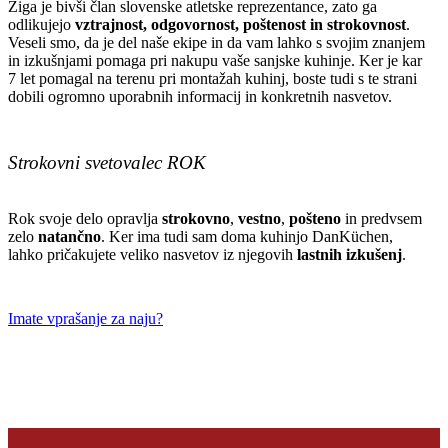
Žiga je bivši član slovenske atletske reprezentance, zato ga
odlikujejo
vztrajnost, odgovornost, poštenost in strokovnost
.
Veseli smo, da je del naše ekipe in da vam lahko s svojim znanjem
in izkušnjami pomaga pri nakupu vaše sanjske kuhinje. Ker je kar
7 let pomagal na terenu pri montažah kuhinj, boste tudi s te strani
dobili ogromno uporabnih informacij in konkretnih nasvetov.
Strokovni svetovalec ROK
Rok svoje delo opravlja
strokovno
,
vestno
,
pošteno
in predvsem
zelo
natančno
. Ker ima tudi sam doma kuhinjo DanKüchen,
lahko pričakujete veliko nasvetov iz njegovih
lastnih izkušenj
.
Imate vprašanje za naju?