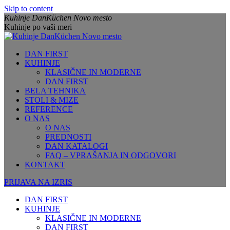
Skip to content
Kuhinje DanKüchen Novo mesto
Kuhinje po vaši meri
DAN FIRST
KUHINJE
KLASIČNE IN MODERNE
DAN FIRST
BELA TEHNIKA
STOLI & MIZE
REFERENCE
O NAS
O NAS
PREDNOSTI
DAN KATALOGI
FAQ – VPRAŠANJA IN ODGOVORI
KONTAKT
PRIJAVA NA IZRIS
DAN FIRST
KUHINJE
KLASIČNE IN MODERNE
DAN FIRST