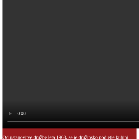
Od ustanovitve družbe leta 1963, se je družinsko podjetje kuhinj