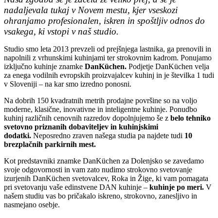
nadaljevala tukaj v Novem mestu, kjer vseskozi
ohranjamo profesionalen, iskren in spoštljiv odnos do
vsakega, ki vstopi v naš studio.
Studio smo leta 2013 prevzeli od prejšnjega lastnika, ga prenovili in
napolnili z vrhunskimi kuhinjami ter strokovnim kadrom. Ponujamo
izključno kuhinje znamke
DanKüchen.
Podjetje DanKüchen velja
za enega vodilnih evropskih proizvajalcev kuhinj in je številka 1 tudi
v Sloveniji – na kar smo izredno ponosni.
Na dobrih 150 kvadratnih metrih prodajne površine so na voljo
moderne, klasične, inovativne in inteligentne kuhinje. Ponudbo
kuhinj različnih cenovnih razredov dopolnjujemo še z
belo tehniko
svetovno priznanih dobaviteljev in kuhinjskimi
dodatki.
Neposredno zraven našega studia pa najdete tudi
10
brezplačnih parkirnih mest.
Kot predstavniki znamke DanKüchen za Dolenjsko se zavedamo
svoje odgovornosti in vam zato nudimo strokovno svetovanje
izurjenih DanKüchen svetovalcev, Roka in Žige, ki vam pomagata
pri svetovanju vaše edinstvene DAN kuhinje –
kuhinje po meri.
V
našem studiu vas bo pričakalo iskreno, strokovno, zanesljivo in
nasmejano osebje.