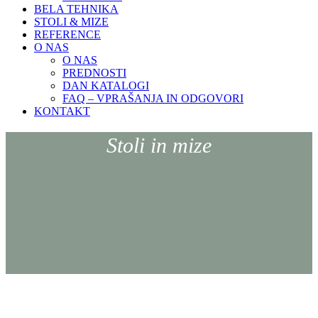
BELA TEHNIKA
STOLI & MIZE
REFERENCE
O NAS
O NAS
PREDNOSTI
DAN KATALOGI
FAQ – VPRAŠANJA IN ODGOVORI
KONTAKT
Stoli in mize