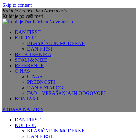
Skip to content
Kuhinje DanKüchen Novo mesto
Kuhinje po vaši meri
DAN FIRST
KUHINJE
KLASIČNE IN MODERNE
DAN FIRST
BELA TEHNIKA
STOLI & MIZE
REFERENCE
O NAS
O NAS
PREDNOSTI
DAN KATALOGI
FAQ – VPRAŠANJA IN ODGOVORI
KONTAKT
PRIJAVA NA IZRIS
DAN FIRST
KUHINJE
KLASIČNE IN MODERNE
DAN FIRST