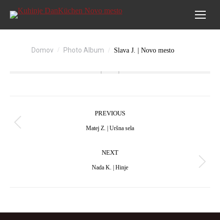
You are here:
Domov
Photo Album
Slava J. | Novo mesto
Album
PREVIOUS
navigation
Previous
Matej Z. | Uršna sela
album:
NEXT
Next
Nada K. | Hinje
album: