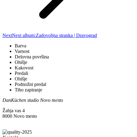
Next
Next album:
Zadovoljna stranka | Dravograd
Barva
Varnost
Delovna površina
Ohišje
Kakovost
Predali
Ohišje
Podnožni predal
Tiho zapiranje
DanKüchen studio Novo mesto
Žabja vas 4
8000 Novo mesto