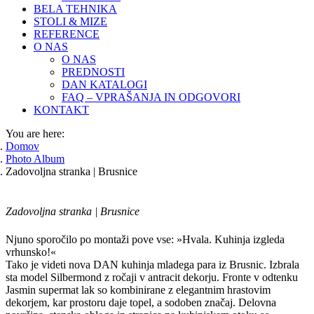
BELA TEHNIKA
STOLI & MIZE
REFERENCE
O NAS
O NAS
PREDNOSTI
DAN KATALOGI
FAQ – VPRAŠANJA IN ODGOVORI
KONTAKT
You are here:
Domov
Photo Album
Zadovoljna stranka | Brusnice
Zadovoljna stranka | Brusnice
Njuno sporočilo po montaži pove vse: »Hvala. Kuhinja izgleda
vrhunsko!«
Tako je videti nova DAN kuhinja mladega para iz Brusnic. Izbrala
sta model Silbermond z ročaji v antracit dekorju. Fronte v odtenku
Jasmin supermat lak so kombinirane z elegantnim hrastovim
dekorjem, kar prostoru daje topel, a sodoben značaj. Delovna