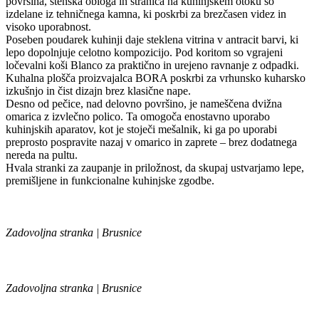
površina, stenska obloga in stranica na kuhinjskem otoku so
izdelane iz tehničnega kamna, ki poskrbi za brezčasen videz in
visoko uporabnost.
Poseben poudarek kuhinji daje steklena vitrina v antracit barvi, ki
lepo dopolnjuje celotno kompozicijo. Pod koritom so vgrajeni
ločevalni koši Blanco za praktično in urejeno ravnanje z odpadki.
Kuhalna plošča proizvajalca BORA poskrbi za vrhunsko kuharsko
izkušnjo in čist dizajn brez klasične nape.
Desno od pečice, nad delovno površino, je nameščena dvižna
omarica z izvlečno polico. Ta omogoča enostavno uporabo
kuhinjskih aparatov, kot je stoječi mešalnik, ki ga po uporabi
preprosto pospravite nazaj v omarico in zaprete – brez dodatnega
nereda na pultu.
Hvala stranki za zaupanje in priložnost, da skupaj ustvarjamo lepe,
premišljene in funkcionalne kuhinjske zgodbe.
Zadovoljna stranka | Brusnice
Zadovoljna stranka | Brusnice