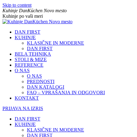
Skip to content
Kuhinje DanKüchen Novo mesto
Kuhinje po vaši meri
DAN FIRST
KUHINJE
KLASIČNE IN MODERNE
DAN FIRST
BELA TEHNIKA
STOLI & MIZE
REFERENCE
O NAS
O NAS
PREDNOSTI
DAN KATALOGI
FAQ – VPRAŠANJA IN ODGOVORI
KONTAKT
PRIJAVA NA IZRIS
DAN FIRST
KUHINJE
KLASIČNE IN MODERNE
DAN FIRST