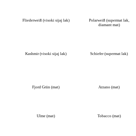
Fliederweiß (visoki sijaj lak)
Polarweiß (supermat lak,
diamant mat)
Kashmir (visoki sijaj lak)
Schiefer (supermat lak)
Fjord Grün (mat)
Arzano (mat)
Ulme (mat)
Tobacco (mat)