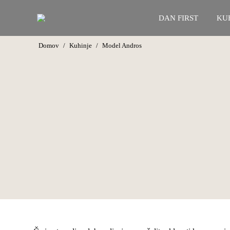
DAN FIRST
KU
You are here:
Domov
Kuhinje
Model Andros