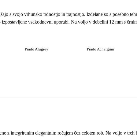
ajo s svojo vrhunsko trdnostjo in trajnostjo. Izdelane so s posebno tehn
so izpostavljene vsakodnevni uporabi. Na voljo v debelini 12 mm s črni
Prado Alugrey
Prado Achatgrau
jene z integriranim elegantnim ročajem čez celoten rob. Na voljo v treh 