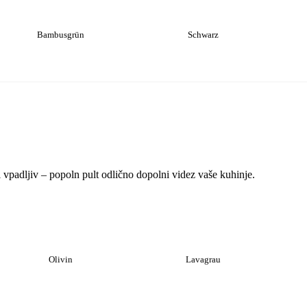
Bambusgrün
Schwarz
i vpadljiv – popoln pult odlično dopolni videz vaše kuhinje.
Olivin
Lavagrau