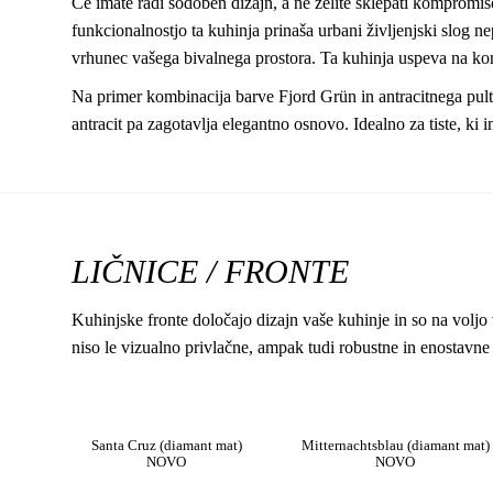
Če imate radi sodoben dizajn, a ne želite sklepati kompromis
funkcionalnostjo ta kuhinja prinaša urbani življenjski slog n
vrhunec vašega bivalnega prostora. Ta kuhinja uspeva na kontr
Na primer kombinacija barve Fjord Grün in antracitnega pulta
antracit pa zagotavlja elegantno osnovo. Idealno za tiste, ki
LIČNICE / FRONTE
Kuhinjske fronte določajo dizajn vaše kuhinje in so na voljo v
niso le vizualno privlačne, ampak tudi robustne in enostavne
Santa Cruz (diamant mat)
Mitternachtsblau (diamant mat)
NOVO
NOVO