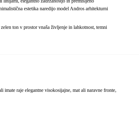
i linijami, elegantno zadržanostjo in premišljeno
nimalistična estetika naredijo model Andros arhitekturni
elen ton v prostor vnaša življenje in lahkotnost, temni
i imate raje elegantne visokosijajne, mat ali naravne fronte,