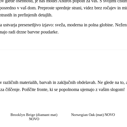
ov glede osebnosti, je naš model Andros popoln za vas. S svojimi čistim
eposredno v vaš dom. Preproste sprednje strani, videz brez ročajev in mi
astih in prefinjenih detajlih.
 ustvarja presenetljivo izjavo: sveža, moderna in polna globine. Nežen z
 imajo radi drzne barvne poudarke.
 različnih materialih, barvah in zaključnih obdelavah. Ne glede na to, al
 za čiščenje. Poiščite fronte, ki se popolnoma ujemajo z vašim slogom!
Brooklyn Beige (diamant mat)
Norwegian Oak (mat) NOVO
NOVO