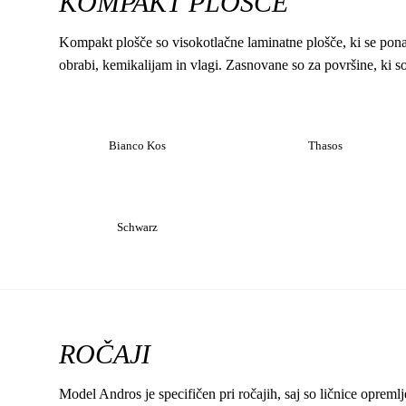
KOMPAKT PLOŠČE
Kompakt plošče so visokotlačne laminatne plošče, ki se ponaš
obrabi, kemikalijam in vlagi. Zasnovane so za površine, ki 
Bianco Kos
Thasos
Schwarz
ROČAJI
Model Andros je specifičen pri ročajih, saj so ličnice opreml