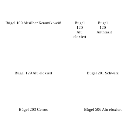
Bügel 109 Altsilber Keramik weiß
Bügel
Bügel
120
120
Alu
Anthrazit
eloxiert
Bügel 129 Alu eloxiert
Bügel 201 Schwarz
Bügel 203 Cerros
Bügel 506 Alu eloxiert