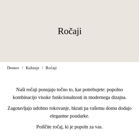
Ročaji
You are here:
Domov
Kuhinje
Ročaji
Naši ročaji ponujajo točno to, kar potrebujete: popolno
kombinacijo visoke funkcionalnosti in modernega dizajna.
Zagotavljajo udobno rokovanje, hkrati pa vašemu domu dodajo
elegantne poudarke.
Poiščite ročaj, ki je popoln za vas.