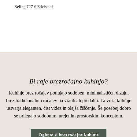
Reling 727-6 Edelstahl
Bi raje brezročajno kuhinjo?
Kuhinje brez ročajev ponujajo sodoben, minimalističen dizajn,
brez tradicionalnih ročajev na vratih ali predalih. Ta vrsta kuhinje
ustvarja eleganten, čist videz in olajša čiščenje. Še posebej dobro
se prilegajo sodobnim, urejenim prostorskim konceptom.
Oglejte si brezročajne kuhinje