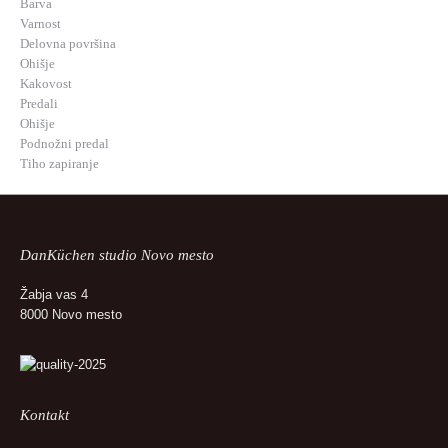
Barva
Varnost
Delovna površina
Ohišje
Kakovost
Predali
Ohišje
Podnožni predal
Tiho zapiranje
DanKüchen studio Novo mesto
Žabja vas 4
8000 Novo mesto
Kontakt