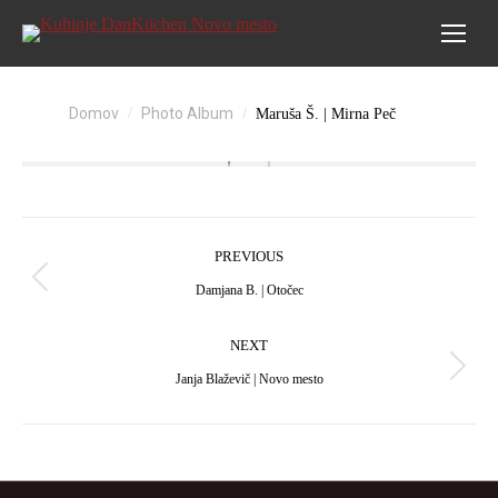
You are here:
Domov
Photo Album
Maruša Š. | Mirna Peč
Album
PREVIOUS
navigation
Previous
Damjana B. | Otočec
album:
NEXT
Next
Janja Blaževič | Novo mesto
album: