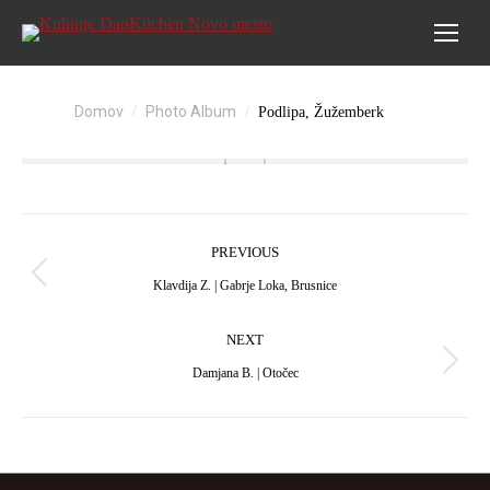
You are here:
Domov
Photo Album
Podlipa, Žužemberk
Album
PREVIOUS
navigation
Previous
Klavdija Z. | Gabrje Loka, Brusnice
album:
NEXT
Next
Damjana B. | Otočec
album: